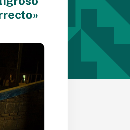
eligroso
rrecto»