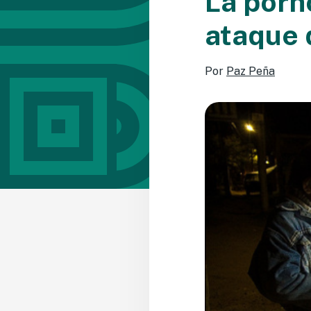
La porno
ataque 
Por
Paz Peña