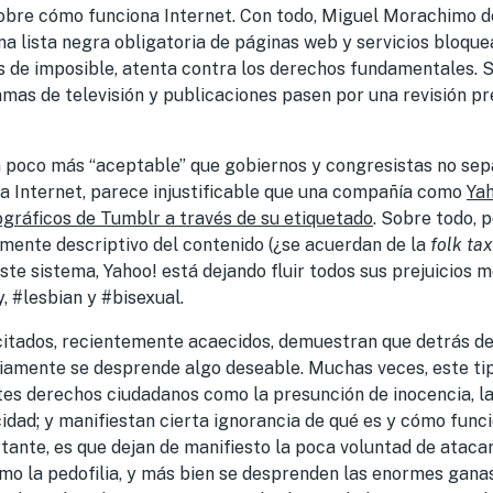
sobre cómo funciona Internet. Con todo, Miguel Morachimo 
una lista negra obligatoria de páginas web y servicios bloqu
s de imposible, atenta contra los derechos fundamentales. S
mas de televisión y publicaciones pasen por una revisión pr
n poco más “aceptable” que gobiernos y congresistas no sep
a Internet, parece injustificable que una compañía como
Yah
ográficos de Tumblr a través de su etiquetado
. Sobre todo, 
amente descriptivo del contenido (¿se acuerdan de la
folk ta
ste sistema, Yahoo! está dejando fluir todos sus prejuicios 
 #lesbian y #bisexual.
citados, recientemente acaecidos, demuestran que detrás de
iamente se desprende algo deseable. Muchas veces, este ti
s derechos ciudadanos como la presunción de inocencia, la
cidad; y manifiestan cierta ignorancia de qué es y cómo func
rtante, es que dejan de manifiesto la poca voluntad de ataca
mo la pedofilia, y más bien se desprenden las enormes ganas