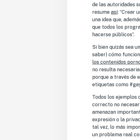
de las autoridades 
resume
así
: “Crear 
una idea que, ademá
que todos los progra
hacerse públicos”.
Si bien quizás sea u
saber) cómo funcion
los contenidos porn
no resulta necesari
porque a través de e
etiquetas como #gay,
Todos los ejemplos 
correcto no necesar
amenazan importante
expresión o la priva
tal vez, lo más impo
un problema real co