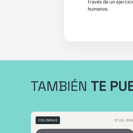
través de un ejercic
humanos.
TAMBIÉN
TE PU
COLUMNAS
31 JUL 202