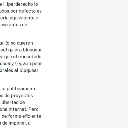
de Hiperderecho lo
eados por defecto es
ería equivalente a
evia antes de
an (o no quieran
oo! quiera bloquear
porque el etiquetado
xonomy
?) y, aún peor,
morales al bloquear
 lo políticamente
po de proyectos
 libertad de
iona Internet. Pero
r de forma eficiente
 de imponer, a