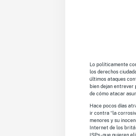
Lo políticamente cor
los derechos ciudada
últimos ataques con
bien dejan entrever 
de cómo atacar asun
Hace pocos días atrá
ir contra “la corrosi
menores y su inocenc
Internet de los brit
ISPs- que quieren eli