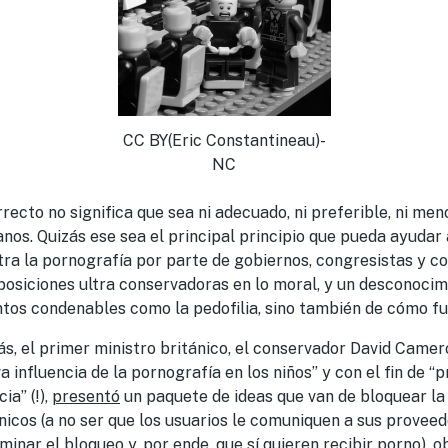
CC BY(Eric Constantineau)-
NC
recto no significa que sea ni adecuado, ni preferible, ni m
nos. Quizás ese sea el principal principio que pueda ayudar 
tra la pornografía por parte de gobiernos, congresistas y c
posiciones ultra conservadoras en lo moral, y un desconocim
tos condenables como la pedofilia, sino también de cómo fu
s, el primer ministro británico, el conservador David Camer
va influencia de la pornografía en los niños” y con el fin de 
ia” (!),
presentó
un paquete de ideas que van de bloquear la
ánicos (a no ser que los usuarios le comuniquen a sus proveed
minar el bloqueo y, por ende, que sí quieren recibir porno), 