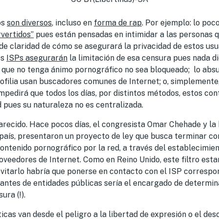
os
son diversos
, incluso en
forma de rap
. Por ejemplo: lo poc
rvertidos”
pues están pensadas en intimidar a las personas q
 de claridad de cómo se asegurará la privacidad de estos usu
os
ISPs asegurarán
la limitación de esa censura pues nada d
 que no tenga ánimo pornográfico no sea bloqueado; lo abs
ofilia usan buscadores comunes de Internet; o, simplemente,
pedirá que todos los días, por distintos métodos, estos con
d pues su naturaleza no es centralizada.
arecido. Hace pocos días, el congresista Omar Chehade y la
 país, presentaron un proyecto de ley que busca terminar co
ntenido pornográfico por la red, a través del establecimient
roveedores de Internet. Como en Reino Unido, este filtro es
evitarlo habría que ponerse en contacto con el ISP correspo
antes de entidades públicas sería el encargado de determin
ura (!).
icas van desde el peligro a la libertad de expresión o el de