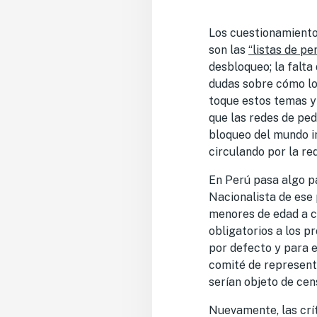
Los cuestionamient
son las
“listas de pe
desbloqueo; la falta
dudas sobre cómo l
toque estos temas y
que las redes de ped
bloqueo del mundo im
circulando por la re
En Perú pasa algo p
Nacionalista de ese
menores de edad a co
obligatorios a los p
por defecto y para 
comité de represent
serían objeto de cens
Nuevamente, las crít