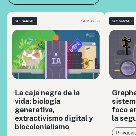
COLUMNAS
7 AGO 2026
COLUMNAS
La caja negra de la
Graph
vida: biología
sistem
generativa,
foco en
extractivismo digital y
la seg
biocolonialismo
Privacid