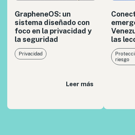
GrapheneOS: un
Conect
sistema diseñado con
emerge
foco en la privacidad y
Venezue
la seguridad
las le
Privacidad
Protecci
riesgo
Leer más