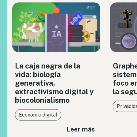
La caja negra de la
Graph
vida: biología
sistem
generativa,
foco en
extractivismo digital y
la seg
biocolonialismo
Privacid
Economía digital
Leer más