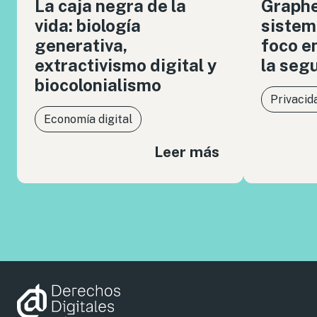
La caja negra de la
Graph
vida: biología
sistem
generativa,
foco en
extractivismo digital y
la seg
biocolonialismo
Privacid
Economía digital
Leer más