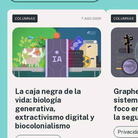
COLUMNAS
7 AGO 2026
COLUMNAS
La caja negra de la
Graph
vida: biología
sistem
generativa,
foco en
extractivismo digital y
la seg
biocolonialismo
Privacid