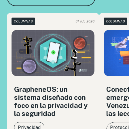
COLUMNAS
31 JUL 2026
COLUMNAS
GrapheneOS: un
Conect
sistema diseñado con
emerge
foco en la privacidad y
Venezue
la seguridad
las le
Privacidad
Protecci