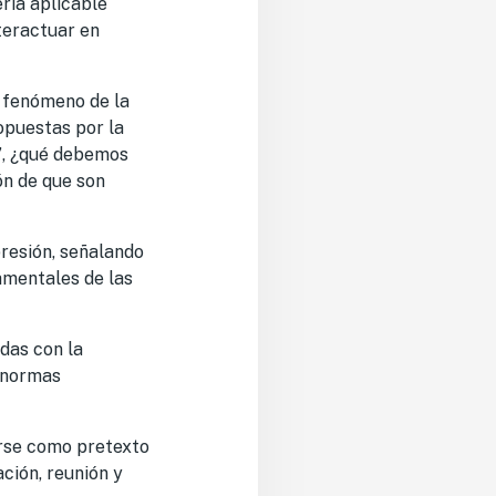
ría aplicable
teractuar en
l fenómeno de la
ropuestas por la
”
,
¿qué debemos
ón de que son
resión, señalando
amentales de las
adas con la
s normas
zarse como pretexto
ción, reunión y