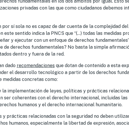
erechos fundamentales en los dos ámbitos por igual. Esto se
zaciones privadas con las que como ciudadanos debemos in
 por sí sola no es capaz de dar cuenta de la complejidad de
 en este sentido indica la PNCS que “(…) todas las medidas p
iseñar y ejecutar con un enfoque de derechos fundamentales
e de derechos fundamentales? No basta la simple afirmaci
tados dentro y
fuera de la red.
han dado
recomendaciones
que dotan de contenido a esta exp
nder
el desarrollo tecnológico a partir de los derechos fund
de medidas concretas como:
 y la implementación de leyes, políticas y prácticas relacion
 ser coherentes con el derecho internacional, incluidas la
derechos humanos y el derecho internacional humanitario.
cas y prácticas relacionadas con la seguridad no deben utili
chos humanos, especialmente la libertad de expresión, asocia