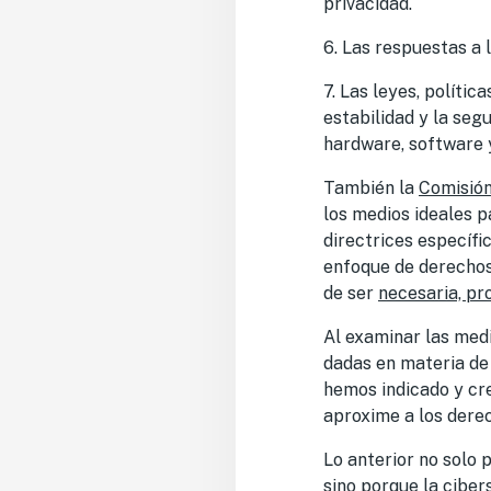
privacidad.
6. Las respuestas a 
7. Las leyes, políti
estabilidad y la seg
hardware, software y 
También la
Comisió
los medios ideales p
directrices específi
enfoque de derechos 
de ser
necesaria, pr
Al examinar las med
dadas en materia de
hemos indicado y cre
aproxime a los dere
Lo anterior no solo 
sino
porque la ciber