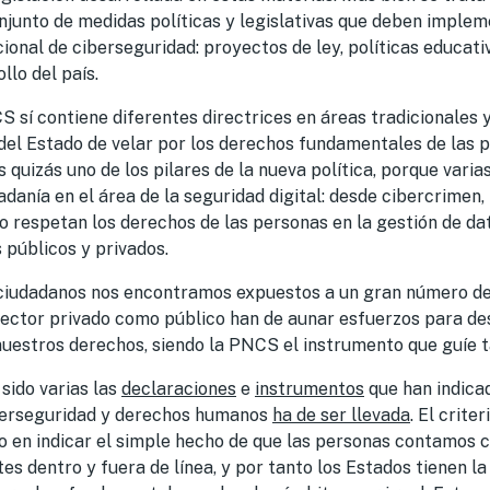
njunto de medidas políticas y legislativas que deben imple
cional de ciberseguridad: proyectos de ley, políticas educat
llo del país.
 sí contiene diferentes directrices en áreas tradicionales 
del Estado de velar por los derechos fundamentales de las 
s quizás uno de los pilares de la nueva política, porque vari
adanía
en el área de la seguridad digital: desde cibercrimen, 
 respetan los derechos de las personas en la gestión de da
públicos y privados.
ciudadanos nos
encontramos
expuestos
a un gran número de
sector privado como público han de aunar esfuerzos para de
nuestros
derechos, siendo la PNCS el instrumento que guíe
t
 sido varias las
declaraciones
e
instrumentos
que han indica
iberseguridad y derechos humanos
ha de ser llevada
. El crite
o en indicar el simple hecho de que las personas contamos
c
es dentro y fuera de
línea, y por tanto los
Estados tienen la