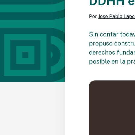
DDHH en
Por
José Pablo Lapo
Sin contar todav
propuso constru
derechos fundam
posible en la pr