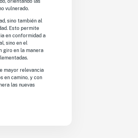
do, orientando las
ho vulnerado.
ad, sino también al
dad. Esto permite
ria en conformidad a
, sino en el
n giro en la manera
plementadas.
de mayor relevancia
os en camino, y con
nera las nuevas