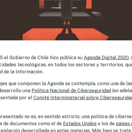
s
5 el Gobierno de Chile hizo pública su
Agenda Digital 2020
,
cidades tecnológicas, en todos los sectores y territorios, q
ad de la Información.
 ejes que componen la Agenda se contempla, como una de la
 desarrollo una
Política Nacional de Ciberseguridad
(en adel
resentada por el
Comité Interministerial sobre Cibersegurida
esentado no es, en sentido estricto, una política de cibers
sta de documentos como el de
Estados Unidos
o los de
países
gislación desarrollada en estas materias. Más bien se trat