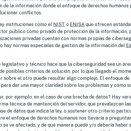
n de la información donde
el enfoque de derechos humanos 
ucionar conflictos.
ay instituciones como el
NIST
o
ENISA
que ofrecen estándar
ctor público como privado de protección de la información, 
anizaciones privadas cuentan con normas propias de ciberse
co hay normas especiales de gestión de la información del
E
 legislativo y técnico hace que la ciberseguridad sea un áre
de posibles criterios de solución, por lo que llegado el mom
er sobre el otro puede resultar algo complejo. El enfoque 
 para dar una mayor claridad sobre los problemas y cómo so
r, por ejemplo, en el caso de una brecha de datos? Hay
vari
orma técnica de mantención del servidor, que prevalezcan
la
e de datos que indica la ley, o sostener otro criterio partic
ere el enfoque de derechos humanos nos llevaría a pregunta
 se ve afectado, y de qué manera puede y/o debería haber s