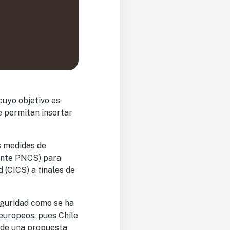
 cuyo objetivo es
ue permitan insertar
s medidas de
ante PNCS) para
d (CICS)
a finales de
eguridad como se ha
 europeos
, pues Chile
a de una propuesta