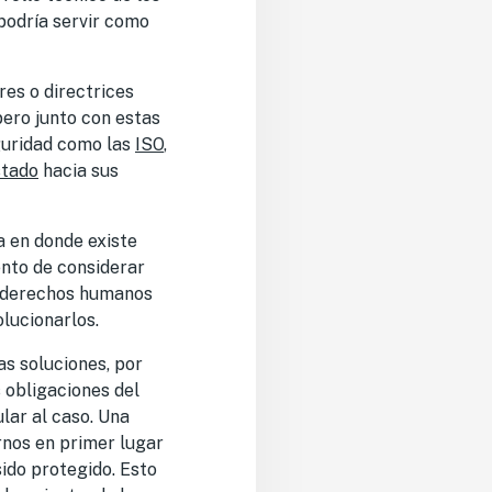
podría servir como
es o directrices
pero junto con estas
guridad como las
ISO
,
stado
hacia sus
a en donde existe
ento de considerar
de derechos humanos
lucionarlos.
as soluciones, por
s obligaciones del
ular al caso. Una
rnos en primer lugar
ido protegido. Esto