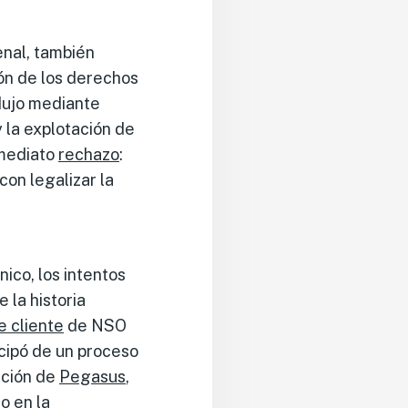
nal, también
ión de los derechos
dujo mediante
 la explotación de
nmediato
rechazo
:
con legalizar la
nico, los intentos
 la historia
e cliente
de NSO
icipó de un proceso
sición de
Pegasus
,
no
en la