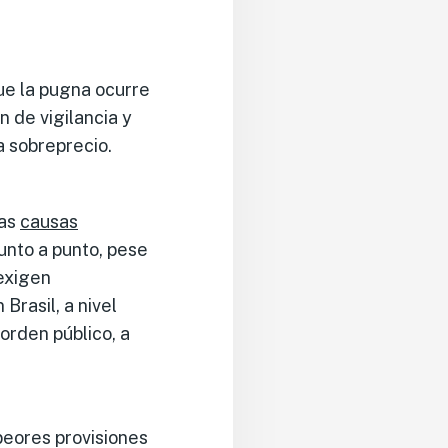
ue la pugna ocurre
n de vigilancia y
a sobreprecio.
mas
causas
unto a punto, pese
 exigen
 Brasil, a nivel
 orden público, a
peores provisiones