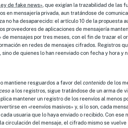
Ley de fake news»
, que exigían la trazabilidad de las 
dos en mensajería privada, aun tratándose de comunica
a no ha desaparecido: el artículo 10 de la propuesta aú
los proveedores de aplicaciones de mensajería mante
 de mensajes por tres meses, con el fin de trazar el o
rmación en redes de mensajes cifrados. Registros que 
 sino de quienes lo han reenviado con fecha y hora y
o mantiene resguardos a favor del
contenido
de los m
ceso
a los registros, sigue tratándose de un arma de v
plica mantener un registro de los reenvíos al menos po
ertirse en «reenvíos masivos» y, si lo son, cada mens
 cada usuaria que lo haya enviado o recibido. Con ese n
a circulación del mensaje, el cifrado mismo se vuelve i