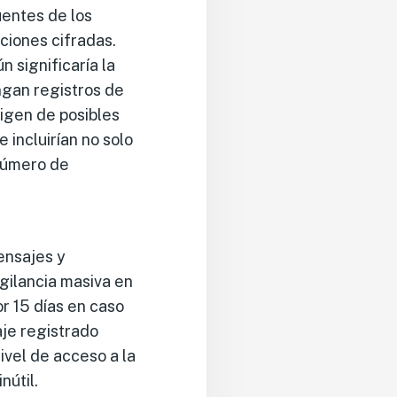
fuentes de los
ciones cifradas.
n significaría la
ngan registros de
rigen de posibles
incluirían no solo
 número de
ensajes y
igilancia masiva en
r 15 días en caso
aje registrado
ivel de acceso a la
nútil.