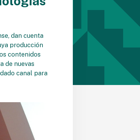
nologías
nse, dan cuenta
cuya producción
tos contenidos
va de nuevas
lidado canal para