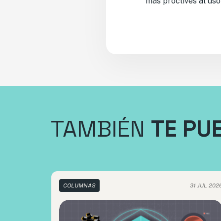
más proclives al uso
TAMBIÉN
TE PU
COLUMNAS
31 JUL 202