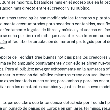
ultura se modificó, basándose más en el acceso que en la pr
ación más directa entre el creador y su público.
as mismas tecnologías han modificado los formatos o platafo
almente acostumbrados para acceder a contenidos, masific
perfectamente legales de libros y música, y el acceso en líne
o se echa por tierra el mito que caracteriza a Internet com
ción
al facilitar la circulación de material protegido por el 
ad.
eporte de Techdirt trae buenas noticias para los creadores
ama se ha ampliado positivamente y con ello se abren nuevo
os. Para el público: navegar exitosamente en la numerosa of
atraer la atención del público mientras crean con una libert
n experimentado nunca antes; para ambos y para los encar
lidiar con los constantes cambios y ajustes de un nuevo mode
hile, parece claro que la tendencia detectada por Techdirt 
a un puñado de países de Europa en similares términos, res