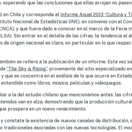
o, esperando que las conclusiones que ellas arrojan no pasen
ó en Chile y corresponde al
Informe Anual 2013 “Cultura y T
tituto Nacional de Estadísticas (INE), en convenio con el Con
(CNCA), y que fuera dado a conocer en el marco de la Feria I
LSA). Sin entrar en el detalle de las cifras, la tendencia al 
s de origen nacional es clara, en particular en lo que respe
ambién se refiere a la publicación de un informe. Esta vez se
ada
“The Sky is Rising”
, proveniente del sitio especializado 
, y que se concentra en el análisis de lo que ocurre en Esta
, entendida como libros, música, películas y videojuegos.
lar a la del estudio chileno que mencionamos antes: las cif
ntenidos van en alza, demostrando que la producción cultura
 que prospera en un nuevo renacimiento.
y constata la existencia de nuevos canales de distribución,
o tradicionales asociadas con las nuevas tecnologías. El mo