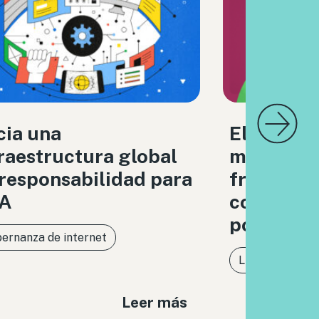
cia una
El derech
raestructura global
medios i
responsabilidad para
frente a l
IA
concentra
poder dig
ernanza de internet
Libertad de ex
Leer más