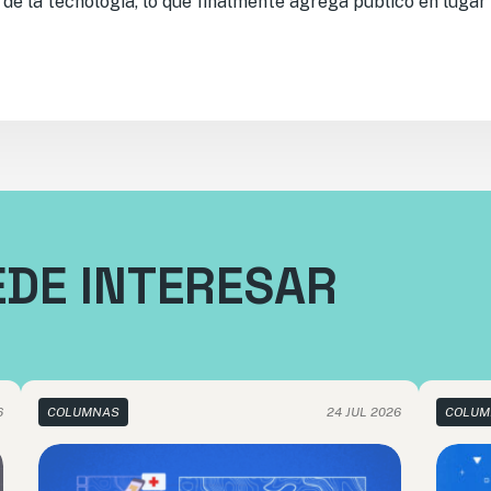
 de la tecnología, lo que finalmente agrega público en lugar 
EDE INTERESAR
6
COLUMNAS
24 JUL 2026
COLUM