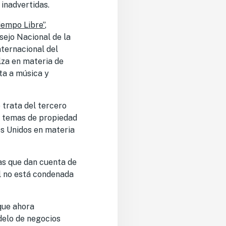
 inadvertidas.
iempo Libre”
,
sejo Nacional de la
nternacional del
alza en materia de
cta a música y
 trata del tercero
en temas de propiedad
dos Unidos en materia
ras que dan cuenta de
l no está condenada
 que ahora
delo de negocios