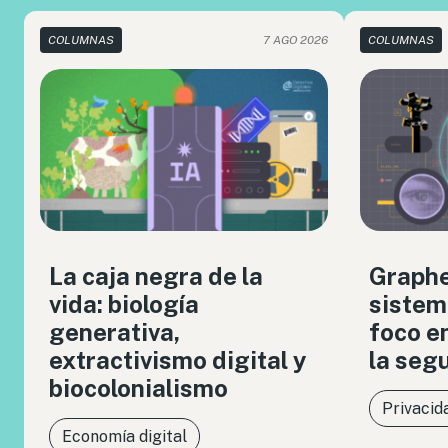
COLUMNAS
7 AGO 2026
COLUMNAS
La caja negra de la
Graph
vida: biología
sistem
generativa,
foco en
extractivismo digital y
la seg
biocolonialismo
Privacid
Economía digital