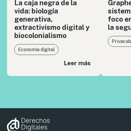
La caja negra de la
Graph
vida: biología
sistem
generativa,
foco en
extractivismo digital y
la seg
biocolonialismo
Privacid
Economía digital
Leer más