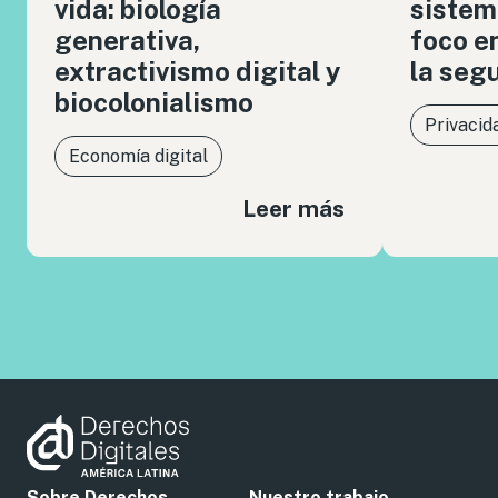
vida: biología
sistem
generativa,
foco en
extractivismo digital y
la seg
biocolonialismo
Privacid
Economía digital
Leer más
Sobre Derechos
Nuestro trabajo