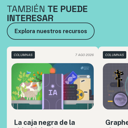
TAMBIÉN
TE PUEDE
INTERESAR
Explora nuestros recursos
COLUMNAS
7 AGO 2026
COLUMNAS
La caja negra de la
Graph