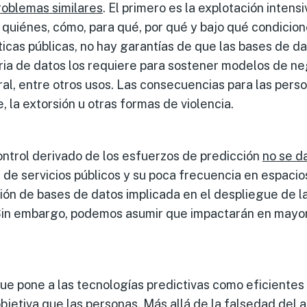
roblemas similares
. El primero es la explotación intens
quiénes, cómo, para qué, por qué y bajo qué condiciones
íticas públicas, no hay garantías de que las bases de d
ria de datos los requiere para sostener modelos de ne
oral, entre otros usos. Las consecuencias para las pers
, la extorsión u otras formas de violencia.
control derivado de los esfuerzos de predicción
no se d
 de servicios públicos y su poca frecuencia en espacio
ión de bases de datos implicada en el despliegue de la 
. Sin embargo, podemos asumir que impactarán en may
que pone a las tecnologías predictivas como eficientes
jetiva que las personas. Más allá de la
falsedad
del a