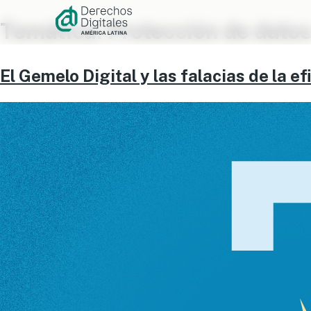
Ir al
contenido
Temática:
Protección de dato
El Gemelo Digital y las falacias de la e