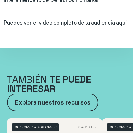
Interamericano de Derechos Humanos.
Puedes ver el video completo de la audiencia
aquí.
TAMBIÉN
TE PUEDE
INTERESAR
Explora nuestros recursos
NOTICIAS Y ACTIVIDADES
3 AGO 2026
NOTICIAS Y A