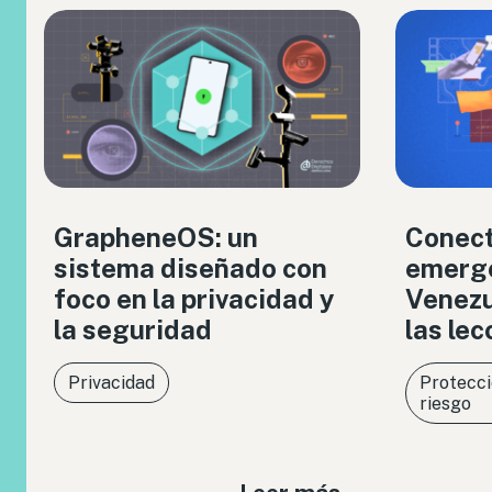
GrapheneOS: un
Conect
sistema diseñado con
emerge
foco en la privacidad y
Venezue
la seguridad
las le
Privacidad
Protecci
riesgo