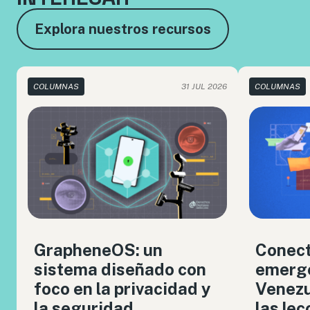
Explora nuestros recursos
COLUMNAS
31 JUL 2026
COLUMNAS
GrapheneOS: un
Conect
sistema diseñado con
emerge
foco en la privacidad y
Venezue
la seguridad
las le