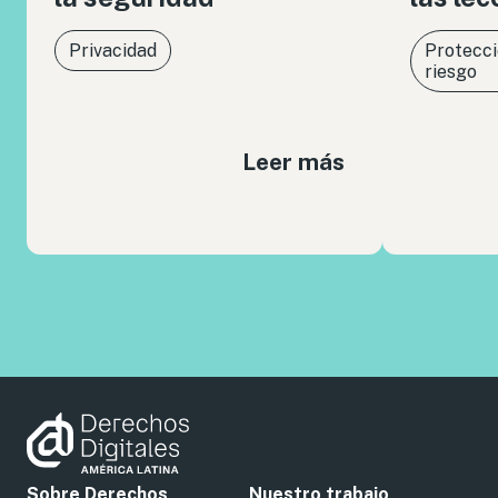
Privacidad
Protecci
riesgo
Leer más
Sobre Derechos
Nuestro trabajo