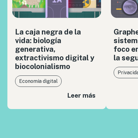
La caja negra de la
Graph
vida: biología
sistem
generativa,
foco en
extractivismo digital y
la seg
biocolonialismo
Privacid
Economía digital
Leer más