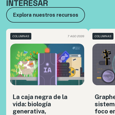
INTERESAR
Explora nuestros recursos
COLUMNAS
7 AGO 2026
COLUMNAS
La caja negra de la
Graph
vida: biología
sistem
generativa,
foco en