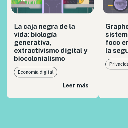
La caja negra de la
Graph
vida: biología
sistem
generativa,
foco en
extractivismo digital y
la seg
biocolonialismo
Privacid
Economía digital
Leer más