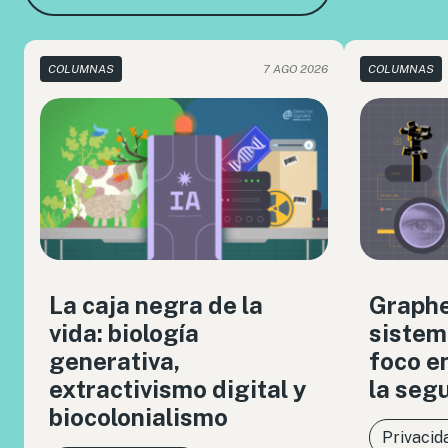
COLUMNAS
7 AGO 2026
COLUMNAS
La caja negra de la
Graph
vida: biología
sistem
generativa,
foco en
extractivismo digital y
la seg
biocolonialismo
Privacid