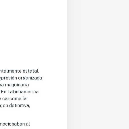
ntalmente estatal,
Represión organizada
una maquinaria
r. En Latinoamérica
ue carcome la
 en definitiva,
nmocionaban al