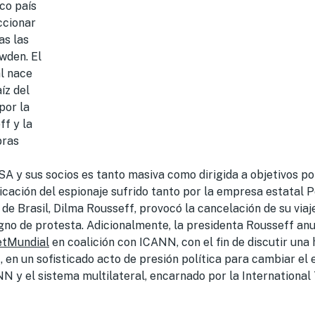
ico país
ccionar
as las
wden. El
l nace
íz del
por la
f y la
bras
NSA y sus socios es tanto masiva como dirigida a objetivos pol
icación del espionaje sufrido tanto por la empresa estatal 
de Brasil, Dilma Rousseff, provocó la cancelación de su viaje
no de protesta. Adicionalmente, la presidenta Rousseff anu
tMundial
en coalición con ICANN, con el fin de discutir una 
, en un sofisticado acto de presión política para cambiar el e
NN y el sistema multilateral, encarnado por la Internationa