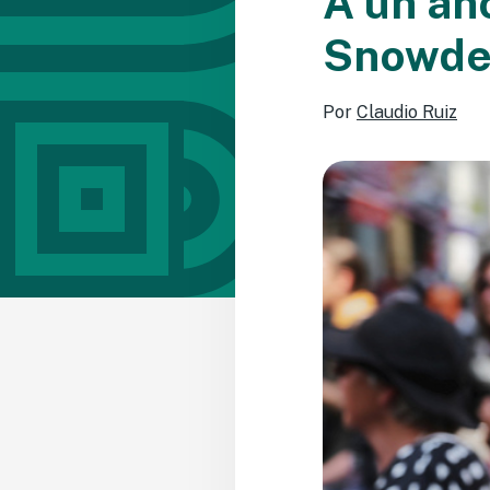
A un añ
Snowden
Por
Claudio Ruiz