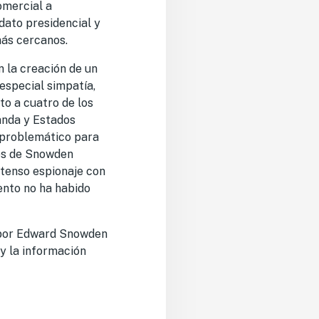
omercial a
dato presidencial y
más cercanos.
n la creación de un
especial simpatía,
to a cuatro de los
anda y Estados
y problemático para
nes de Snowden
ntenso espionaje con
ento no ha habido
s por Edward Snowden
 y la información