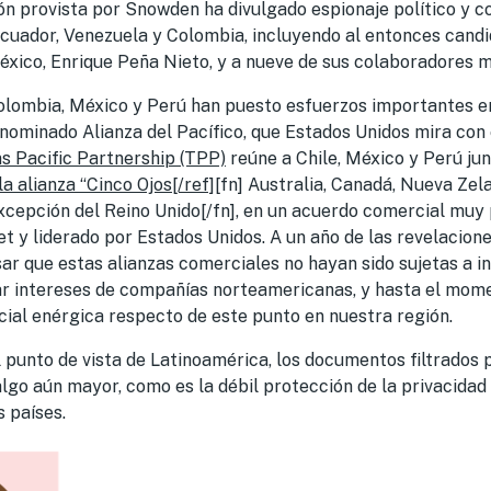
 provista por Snowden ha divulgado espionaje político y c
cuador, Venezuela y Colombia, incluyendo al entonces candi
éxico, Enrique Peña Nieto, y a nueve de sus colaboradores 
Colombia, México y Perú han puesto esfuerzos importantes e
nominado Alianza del Pacífico, que Estados Unidos mira con 
s Pacific Partnership (TPP)
reúne a Chile, México y Perú jun
la alianza “Cinco Ojos[/ref]
[fn] Australia, Canadá, Nueva Zel
excepción del Reino Unido[/fn], en un acuerdo comercial mu
net y liderado por Estados Unidos. A un año de las revelacio
ar que estas alianzas comerciales no hayan sido sujetas a i
dar intereses de compañías norteamericanas, y hasta el mom
cial enérgica respecto de este punto en nuestra región.
l punto de vista de Latinoamérica, los documentos filtrado
lgo aún mayor, como es la débil protección de la privacidad
 países.