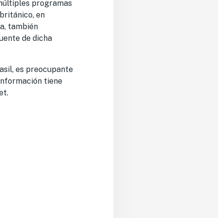
múltiples programas
británico, en
a, también
fuente de dicha
asil, es preocupante
información tiene
et.