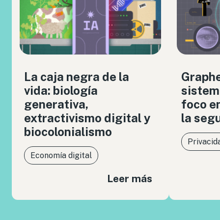
La caja negra de la
Graph
vida: biología
sistem
generativa,
foco en
extractivismo digital y
la seg
biocolonialismo
Privacid
Economía digital
Leer más