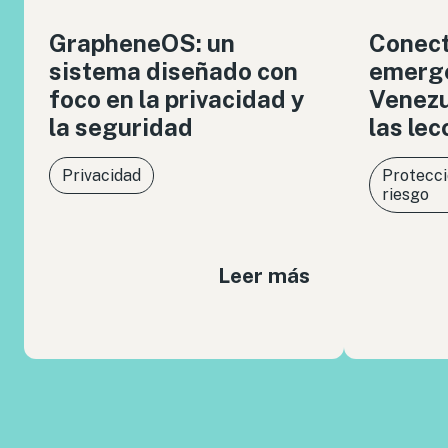
GrapheneOS: un
Conect
sistema diseñado con
emerge
foco en la privacidad y
Venezue
la seguridad
las le
Privacidad
Protecci
riesgo
Leer más