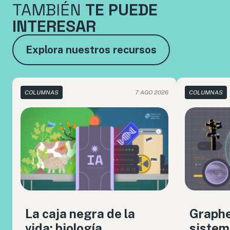
TAMBIÉN
TE PUEDE
INTERESAR
Explora nuestros recursos
COLUMNAS
7 AGO 2026
COLUMNAS
La caja negra de la
Graph
vida: biología
sistem