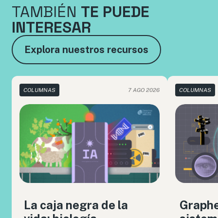
TAMBIÉN
TE PUEDE
INTERESAR
Explora nuestros recursos
COLUMNAS
7 AGO 2026
COLUMNAS
La caja negra de la
Graph