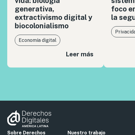
vida: biología
sistem
generativa,
foco en
extractivismo digital y
la seg
biocolonialismo
Privacid
Economía digital
Leer más
Sobre Derechos
Nuestro trabajo