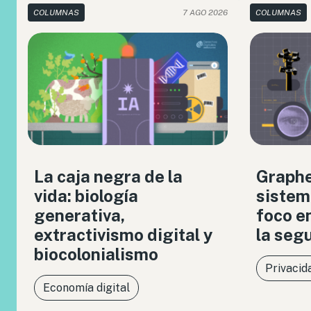
COLUMNAS
7 AGO 2026
COLUMNAS
La caja negra de la
Graph
vida: biología
sistem
generativa,
foco en
extractivismo digital y
la seg
biocolonialismo
Privacid
Economía digital