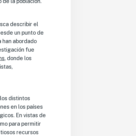
 de la población.
sca describir el
desde un punto de
ia han abordado
vestigación fue
ns
, donde los
istas,
os distintos
ones en los países
gicos. En vistas de
omo para permitir
ntiosos recursos