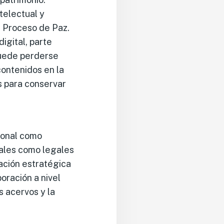
telectual y
l Proceso de Paz.
igital, parte
puede perderse
contenidos en la
es para conservar
cional como
iales como legales
tación estratégica
boración a nivel
s acervos y la