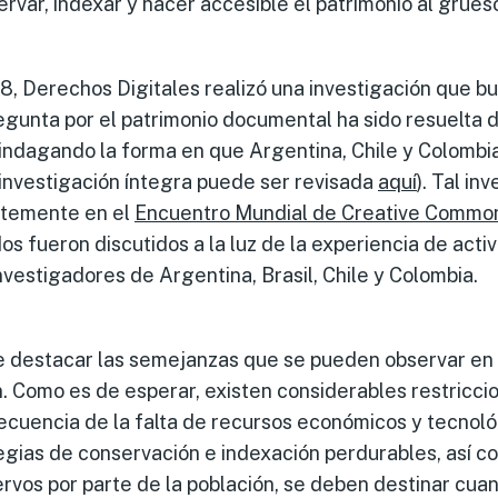
var, indexar y hacer accesible el patrimonio al grueso
8, Derechos Digitales realizó una investigación que bu
egunta por el patrimonio documental ha sido resuelta 
l, indagando la forma en que Argentina, Chile y Colomb
 investigación íntegra puede ser revisada
aquí
). Tal in
ntemente en el
Encuentro Mundial de Creative Commo
s fueron discutidos a la luz de la experiencia de activ
nvestigadores de Argentina, Brasil, Chile y Colombia.
e destacar las semejanzas que se pueden observar en l
n. Como es de esperar, existen considerables restricci
ecuencia de la falta de recursos económicos y tecnoló
egias de conservación e indexación perdurables, así c
ervos por parte de la población, se deben destinar cua