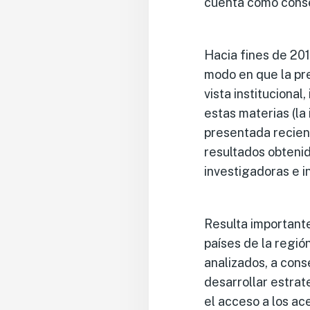
cuenta cómo conser
Hacia fines de 201
modo en que la pr
vista instituciona
estas materias (la
presentada recie
resultados obtenido
investigadoras e i
Resulta important
países de la regió
analizados, a cons
desarrollar estrat
el acceso a los ac