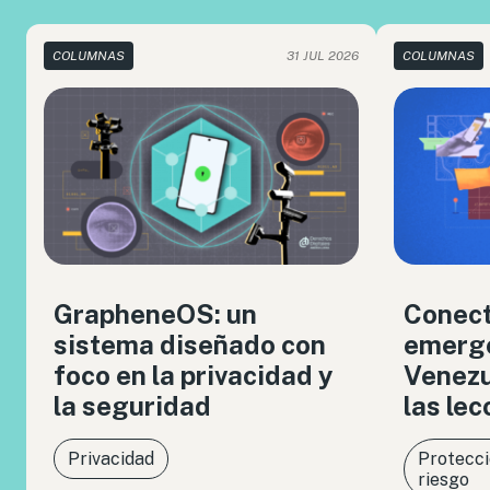
COLUMNAS
31 JUL 2026
COLUMNAS
GrapheneOS: un
Conect
sistema diseñado con
emerge
foco en la privacidad y
Venezue
la seguridad
las le
Privacidad
Protecci
riesgo