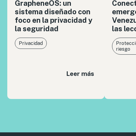
GrapheneOS: un
Conect
sistema diseñado con
emerge
foco en la privacidad y
Venezue
la seguridad
las le
Privacidad
Protecci
riesgo
Leer más