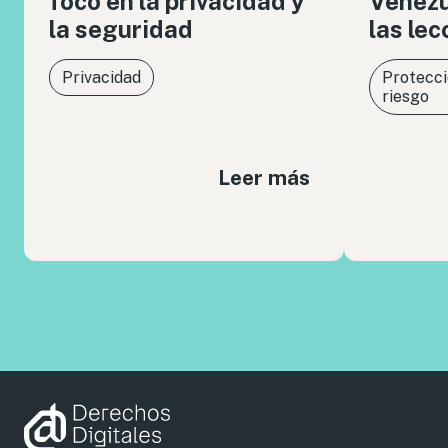
foco en la privacidad y
Venezue
la seguridad
las le
Privacidad
Protecci
riesgo
Leer más