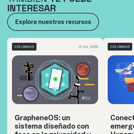
INTERESAR
Explora nuestros recursos
COLUMNAS
31 JUL 2026
COLUMNAS
GrapheneOS: un
Conect
sistema diseñado con
emerge