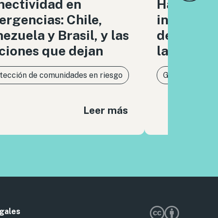
nectividad en
Hacia un
rgencias: Chile,
infraestr
ezuela y Brasil, y las
de respon
ciones que dejan
la IA
tección de comunidades en riesgo
Gobernanza de 
Leer más
gales