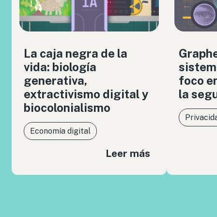
La caja negra de la
Graph
vida: biología
sistem
generativa,
foco en
extractivismo digital y
la seg
biocolonialismo
Privacid
Economía digital
Leer más