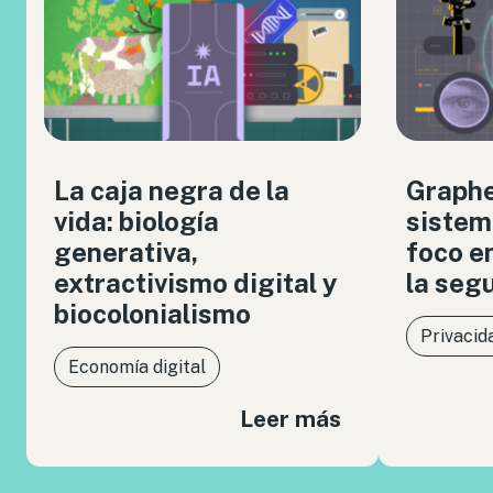
La caja negra de la
Graph
vida: biología
sistem
generativa,
foco en
extractivismo digital y
la seg
biocolonialismo
Privacid
Economía digital
Leer más