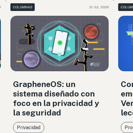
6
COLUMNAS
31 JUL 2026
COLUM
GrapheneOS: un
Co
sistema diseñado con
eme
foco en la privacidad y
Ven
la seguridad
lec
Privacidad
Pro