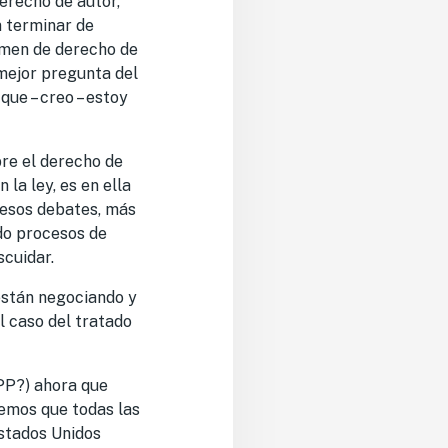
erecho de autor,
n terminar de
gimen de derecho de
mejor pregunta del
que – creo – estoy
bre el derecho de
la ley, es en ella
e esos debates, más
do procesos de
scuidar.
 están negociando y
l caso del tratado
PP?) ahora que
emos que todas las
Estados Unidos