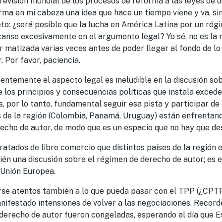
revisión mundial de los procesos de reforma a las leyes de d
ma en mi cabeza una idea que hace un tiempo viene y va, si
to: ¿será posible que la lucha en América Latina por un ré
canse excesivamente en el argumento legal? Yo sé, no es la 
 matizada varias veces antes de poder llegar al fondo de lo 
. Por favor, paciencia.
dentemente el aspecto legal es ineludible en la discusión so
 los principios y consecuencias políticas que instala exceden 
, por lo tanto, fundamental seguir esa pista y participar d
s de la región (Colombia, Panamá, Uruguay) están enfrentan
echo de autor, de modo que es un espacio que no hay que de
ratados de libre comercio que distintos países de la región
én una discusión sobre el régimen de derecho de autor; es e
 Unión Europea.
se atentos también a lo que pueda pasar con el TPP (¿CPT
ifestado intensiones de volver a las negociaciones. Record
 derecho de autor fueron congeladas, esperando al día que 