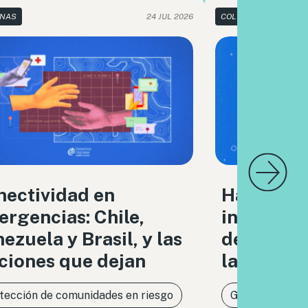
NAS
24 JUL 2026
COLUMNAS
nectividad en
Hacia un
rgencias: Chile,
infraestr
ezuela y Brasil, y las
de respon
ciones que dejan
la IA
tección de comunidades en riesgo
Gobernanza de 