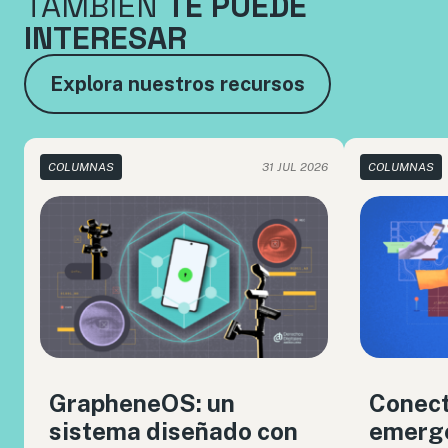
TAMBIÉN
TE PUEDE
INTERESAR
Explora nuestros recursos
COLUMNAS
31 JUL 2026
COLUMNAS
GrapheneOS: un
Conect
sistema diseñado con
emerge