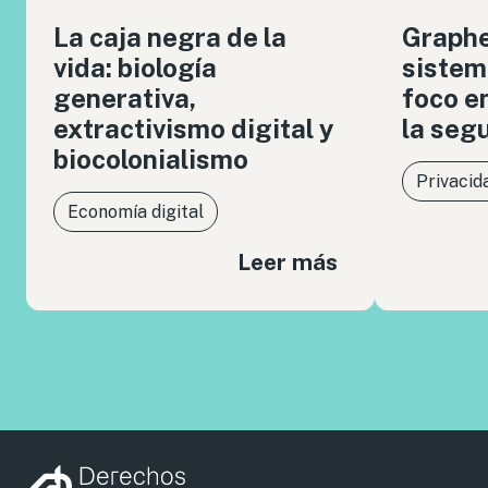
La caja negra de la
Graph
vida: biología
sistem
generativa,
foco en
extractivismo digital y
la seg
biocolonialismo
Privacid
Economía digital
Leer más