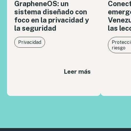
GrapheneOS: un
Conect
sistema diseñado con
emerge
foco en la privacidad y
Venezue
la seguridad
las le
Privacidad
Protecci
riesgo
Leer más