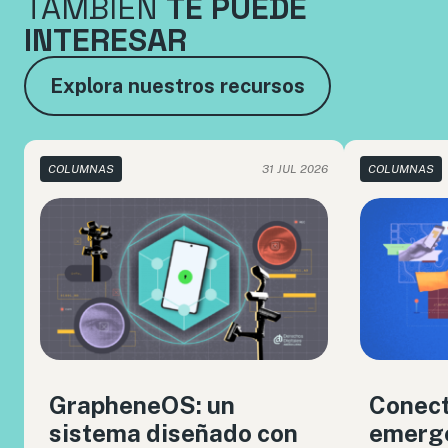
TAMBIÉN
TE PUEDE
INTERESAR
Explora nuestros recursos
COLUMNAS
31 JUL 2026
COLUMNAS
GrapheneOS: un
Conect
sistema diseñado con
emerge