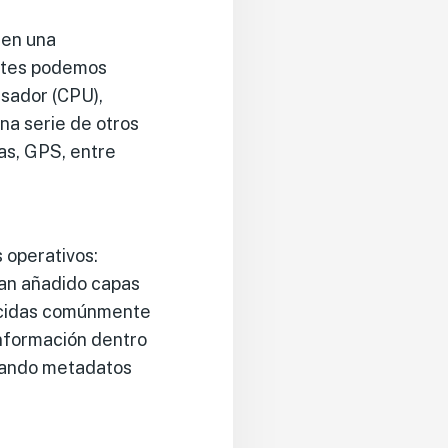
een una
entes podemos
sador (CPU),
na serie de otros
s, GPS, entre
 operativos:
han añadido capas
ocidas comúnmente
información dentro
ntando metadatos