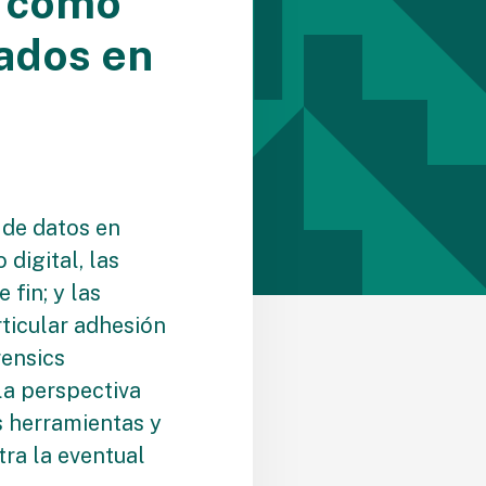
: como
tados en
n de datos en
 digital, las
 fin; y las
rticular adhesión
rensics
la perspectiva
 herramientas y
ra la eventual