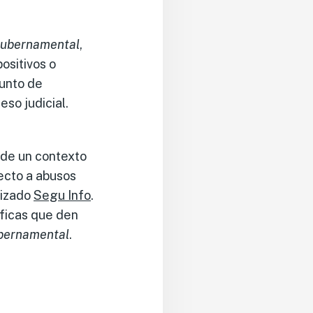
gubernamental
,
ositivos o
junto de
so judicial.
 de un contexto
ecto a abusos
lizado
Segu Info
.
íficas que den
bernamental
.