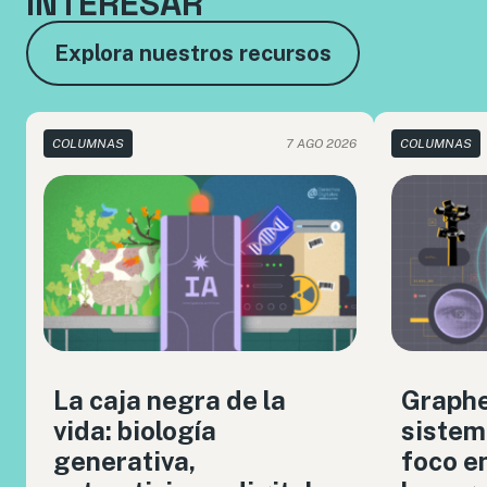
INTERESAR
Explora nuestros recursos
COLUMNAS
7 AGO 2026
COLUMNAS
La caja negra de la
Graph
vida: biología
sistem
generativa,
foco en