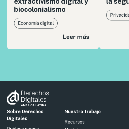
extractivismo digital y
la seg
biocolonialismo
Privacid
Economía digital
Leer más
Sobre Derechos
Nuestro trabajo
Digitales
Recursos
Quiénes somos