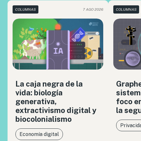
COLUMNAS
7 AGO 2026
COLUMNAS
La caja negra de la
Graph
vida: biología
sistem
generativa,
foco en
extractivismo digital y
la seg
biocolonialismo
Privacid
Economía digital