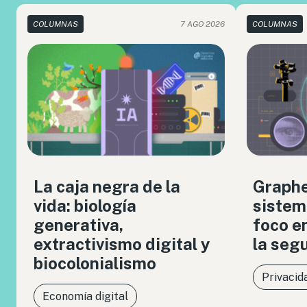
COLUMNAS
7 AGO 2026
COLUMNAS
La caja negra de la
Graph
vida: biología
sistem
generativa,
foco en
extractivismo digital y
la seg
biocolonialismo
Privacid
Economía digital