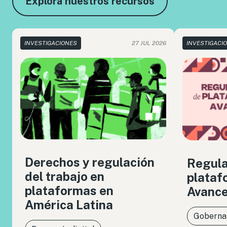
Explora nuestros recursos
INVESTIGACIONES
27 JUL 2026
INVESTIGACI
Derechos y regulación
Regula
del trabajo en
plataf
plataformas en
Avance
América Latina
Gobernan