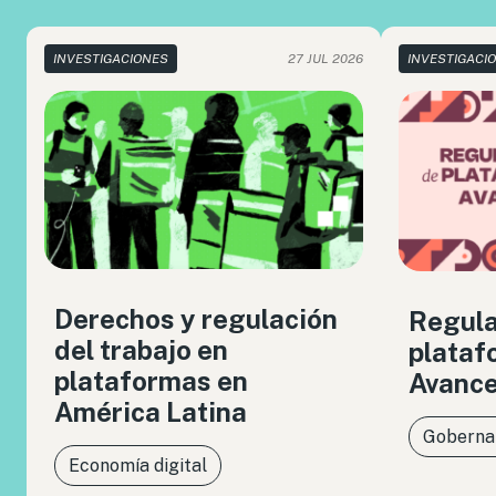
INVESTIGACIONES
27 JUL 2026
INVESTIGACI
Derechos y regulación
Regula
del trabajo en
plataf
plataformas en
Avance
América Latina
Gobernan
Economía digital