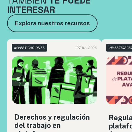
TAMBIÉN
TE PUEDE
INTERESAR
Explora nuestros recursos
INVESTIGACIONES
27 JUL 2026
INVESTIGACI
Derechos y regulación
Regula
del trabajo en
plataf