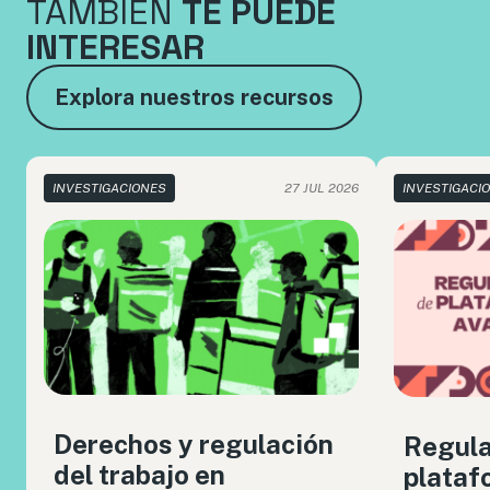
TAMBIÉN
TE PUEDE
INTERESAR
Explora nuestros recursos
INVESTIGACIONES
27 JUL 2026
INVESTIGACI
Derechos y regulación
Regula
del trabajo en
plataf