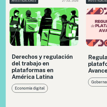
INVESTIGACIONES
27 JUL 2026
INVESTIGACI
Derechos y regulación
Regula
del trabajo en
plataf
plataformas en
Avance
América Latina
Gobernan
Economía digital