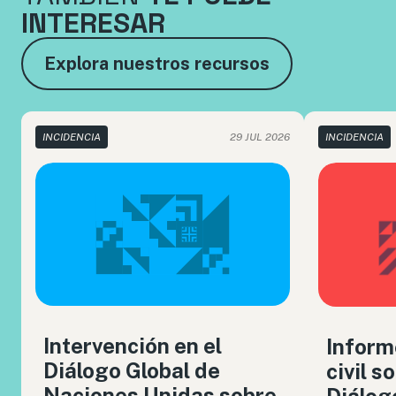
INTERESAR
Explora nuestros recursos
INCIDENCIA
29 JUL 2026
INCIDENCIA
Intervención en el
Inform
Diálogo Global de
civil s
Naciones Unidas sobre
Diálog