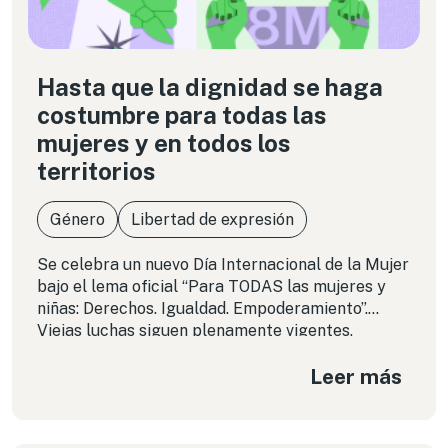
Hasta que la dignidad se haga
costumbre para todas las
mujeres y en todos los
territorios
Género
Libertad de expresión
Se celebra un nuevo Día Internacional de la Mujer
bajo el lema oficial “Para TODAS las mujeres y
niñas: Derechos. Igualdad. Empoderamiento”.
Viejas luchas siguen plenamente vigentes,
también en el entorno digital. En este texto
Leer más
abordaremos la situación de tres países de la
región que ejemplifican amenazas graves a los
derechos de las mujeres: Venezuela, El Salvador y
Nicaragua.