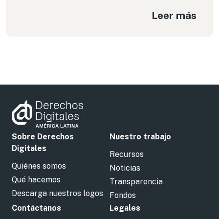
ante un aparato Estatal que activamente ha
Leer más
buscado amedrentar a grupos y personas que
integran los movimientos sociales, las
organizaciones de derechos humanos y medios de
comunicación independientes.
Sobre Derechos
Nuestro trabajo
Digitales
Recursos
Quiénes somos
Noticias
Qué hacemos
Transparencia
Descarga nuestros logos
Fondos
Contáctanos
Legales